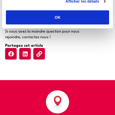
opter pour
une solution hybride
, offrant ainsi le
Afficher les détails
meilleur des deux mondes !
OK
En attendant les prochains sujets suivez nous sur
Facebook, Instagram et LinkedIn !
Si vous avez la moindre question pour nous
rejoindre, contactez nous !
Partagez cet article