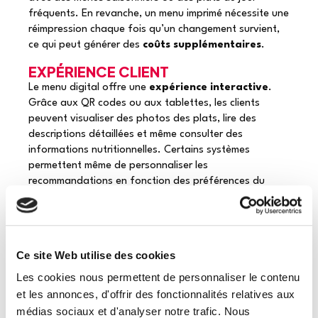
fréquents. En revanche, un menu imprimé nécessite une
réimpression chaque fois qu’un changement survient,
ce qui peut générer des
coûts supplémentaires
.
EXPÉRIENCE CLIENT
Le menu digital offre une
expérience interactive
.
Grâce aux QR codes ou aux tablettes, les clients
peuvent visualiser des photos des plats, lire des
descriptions détaillées et même consulter des
informations nutritionnelles. Certains systèmes
permettent même de personnaliser les
recommandations en fonction des préférences du
client. Cependant, certains clients, notamment les
moins familiers avec la technologie, préfèrent encore
la simplicité et le charme
d’un menu imprimé, qui
apporte une dimension plus tangible à l’expérience.
Ce site Web utilise des cookies
DURABILITÉ
Les cookies nous permettent de personnaliser le contenu
Le menu digital est souvent perçu comme plus durable,
et les annonces, d'offrir des fonctionnalités relatives aux
car il élimine la
consommation de papier
. En
médias sociaux et d'analyser notre trafic. Nous