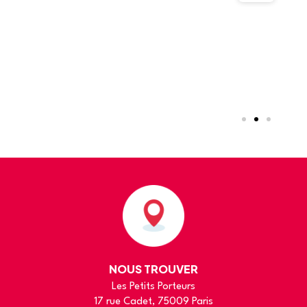
l
car
c
je
d
suis
l
très
p
satisfaite
!
!
NOUS TROUVER
Les Petits Porteurs
17 rue Cadet, 75009 Paris