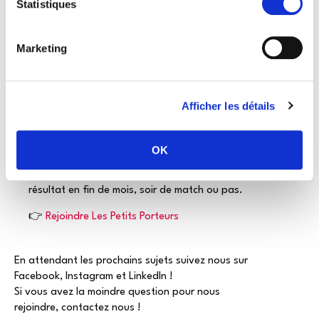
Statistiques
Les événements sportifs majeurs mettent en lumière un
problème structurel pour les indépendants :
la
Marketing
difficulté à s’approvisionner vite, bien et à prix
maîtrisé
quand la demande explose.
Les adhérents des Petits Porteurs bénéficient de tarifs
Afficher les détails
négociés auprès de
50+ fournisseurs partenaires
couvrant les boissons, l’épicerie, les produits frais, le
snacking et bien plus.
OK
C’est exactement ce type d’avantage qui change le
résultat en fin de mois, soir de match ou pas.
👉
Rejoindre Les Petits Porteurs
En attendant les prochains sujets suivez nous sur
Facebook, Instagram et LinkedIn !
Si vous avez la moindre question pour nous
rejoindre, contactez nous !