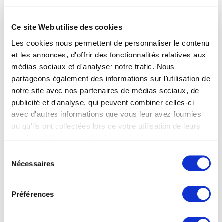
Anticiper les volumes sur les boissons.
C’est le poste qui explose en premier. Les adhérents
Ce site Web utilise des cookies
Les Petits Porteurs accèdent à des tarifs négociés
auprès de fournisseurs boissons.
Les cookies nous permettent de personnaliser le contenu
et les annonces, d'offrir des fonctionnalités relatives aux
Penser aux produits à partager.
médias sociaux et d'analyser notre trafic. Nous
Charcuteries, fromages, snacking chaud, planches
partageons également des informations sur l'utilisation de
apéritives, ce sont les références qui tournent le mieux
notre site avec nos partenaires de médias sociaux, de
les soirs de match. Des produits que vous trouvez chez
publicité et d'analyse, qui peuvent combiner celles-ci
nos fournisseurs partenaires, avec des prix négociés
avec d'autres informations que vous leur avez fournies
et des livraisons fiables même en période de forte
demande.
ou qu'ils ont collectées lors de votre utilisation de leurs
services. Vous consentez à nos cookies si vous
Prévoir un service pensé pour le pic.
continuez à utiliser notre site Web.
Sélection
Mise en place tôt, briefing équipe, réservations ciblées
Nécessaires
du
ou service sans réservation selon votre format, les
détails logistiques font la différence sur des soirées à
consentement
flux tendu.
Préférences
LES PETITS PORTEURS, VOS MEILLEURS
ALLIÉS POUR LA SAISON