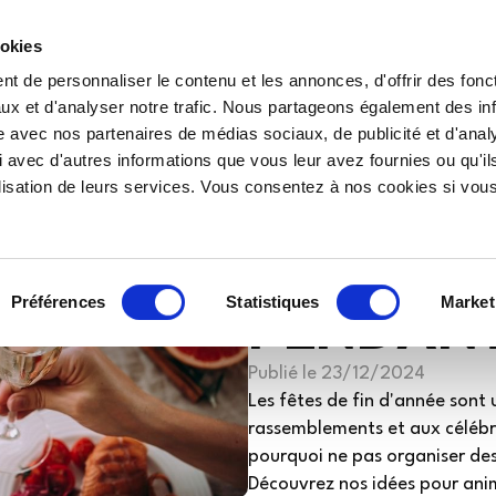
ookies
Nous rejoindre
Univers
Qui sommes-nous ?
t de personnaliser le contenu et les annonces, d'offrir des fonct
ux et d'analyser notre trafic. Nous partageons également des in
site avec nos partenaires de médias sociaux, de publicité et d'anal
 avec d'autres informations que vous leur avez fournies ou qu'il
COMMEN
tilisation de leurs services. Vous consentez à nos cookies si vou
VOTRE R
PENDANT 
Préférences
Statistiques
Market
Publié le
23/12/2024
Les fêtes de fin d'année sont
rassemblements et aux célébrat
pourquoi ne pas organiser des
Découvrez nos idées pour anim