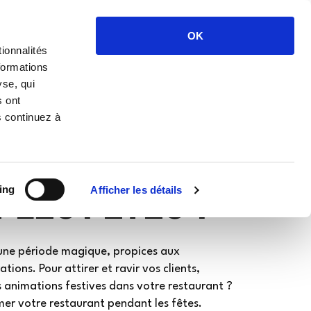
Contact
OK
Actualités
Espace client 🖥️
ionnalités
formations
yse, qui
s ont
T ANIMER
s continuez à
ESTAURANT
LES FÊTES ?
ing
Afficher les détails
 une période magique, propices aux
ions. Pour attirer et ravir vos clients,
 animations festives dans votre restaurant ?
er votre restaurant pendant les fêtes.